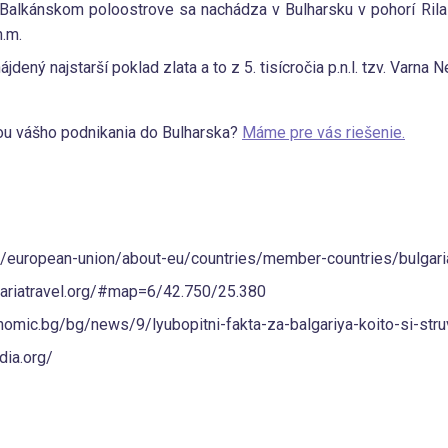
 Balkánskom poloostrove sa nachádza v Bulharsku v pohorí Rila 
.m.
jdený najstarší poklad zlata a to z 5. tisícročia p.n.l. tzv. Varna N
ou vášho podnikania do Bulharska?
Máme pre vás riešenie.
eu/european-union/about-eu/countries/member-countries/bulgar
gariatravel.org/#map=6/42.750/25.380
omic.bg/bg/news/9/lyubopitni-fakta-za-balgariya-koito-si-stru
dia.org/