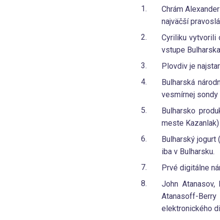
Chrám Alexander 
najväčší pravosl
Cyriliku vytvoril
vstupe Bulharska
Plovdiv je najsta
Bulharská národ
vesmírnej sondy 
Bulharsko produ
meste Kazanlak) 
Bulharský jogurt 
iba v Bulharsku.
Prvé digitálne n
John Atanasov, 
Atanasoff-Berr
elektronického di