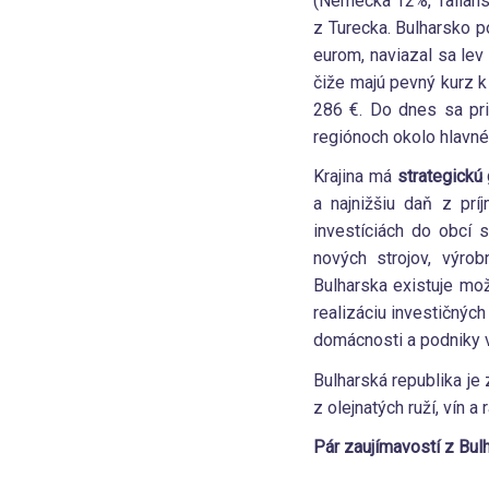
(Nemecka 12%, Talians
z Turecka. Bulharsko 
eurom, naviazal sa le
čiže majú pevný kurz k
286 €. Do dnes sa pr
regiónoch okolo hlavné
Krajina má
strategickú
a najnižšiu daň z pr
investíciách do obcí
nových strojov, výrob
Bulharska existuje mo
realizáciu investičnýc
domácnosti a podniky v 
Bulharská republika je
z olejnatých ruží, vín a
Pár zaujímavostí z Bul