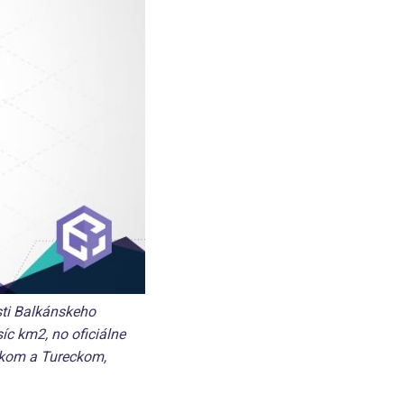
sti Balkánskeho
íc km2, no oficiálne
ckom a Tureckom,