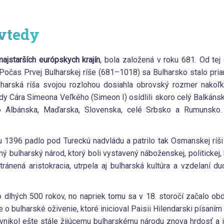
vtedy
najstarších európskych krajín
, bola založená v roku 681. Od tej 
 Počas Prvej Bulharskej ríše (681–1018) sa Bulharsko stalo pri
lharská ríša svojou rozlohou dosiahla obrovský rozmer nakoľk
dy Cára Simeona Veľkého (Simeon I) osídlili skoro celý Balkánsk
o Albánska, Maďarska, Slovenska, celé Srbsko a Rumunsko.
u 1396 padlo pod Tureckú nadvládu a patrilo tak Osmanskej ríši
ý bulharský národ, ktorý boli vystavený náboženskej, politickej,
tránená aristokracia, utrpela aj bulharská kultúra a vzdelaní du
o dlhých 500 rokov, no napriek tomu sa v 18. storočí začalo o
e o bulharské oživenie, ktoré inicioval Paisii Hilendarski písaním
vnikol ešte stále žijúcemu bulharskému národu znova hrdosť a ic