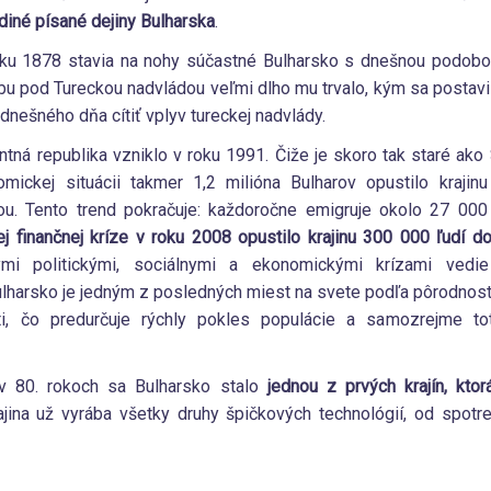
diné písané dejiny Bulharska
.
ku 1878 stavia na nohy súčastné Bulharsko s dnešnou podobo
bu pod Tureckou nadvládou veľmi dlho mu trvalo, kým sa postavi
o dnešného dňa cítiť vplyv tureckej nadvlády.
tná republika vzniklo v roku 1991. Čiže je skoro tak staré ako
nomickej situácii takmer 1,2 milióna Bulharov opustilo kraj
ou. Tento trend pokračuje: každoročne emigruje okolo 27 00
ej finančnej kríze v roku 2008
opustilo krajinu 300 000 ľudí d
ými politickými, sociálnymi a ekonomickými krízami vedie
ulharsko je jedným z posledných miest na svete podľa pôrodnost
i, čo predurčuje rýchly pokles populácie a samozrejme t
 v 80. rokoch sa Bulharsko stalo
jednou z prvých krajín, kto
ajina už vyrába všetky druhy špičkových technológií, od spotr