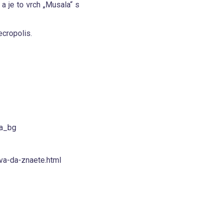
a je to vrch „Musala“ s
ecropolis.
ia_bg
va-da-znaete.html