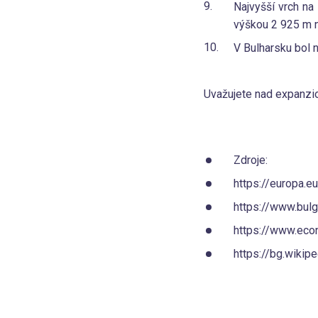
Najvyšší vrch na
výškou 2 925 m n
V Bulharsku bol ná
Uvažujete nad expanzi
Zdroje:
https://europa.
https://www.bul
https://www.econ
https://bg.wikipe