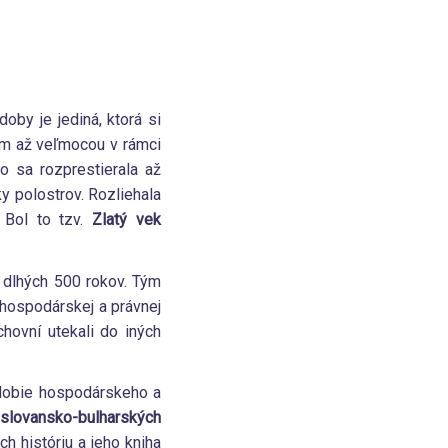
doby je jediná, ktorá si
am až veľmocou v rámci
o sa rozprestierala až
y polostrov. Rozliehala
 Bol to tzv.
Zlatý vek
 dlhých 500 rokov. Tým
 hospodárskej a právnej
chovní utekali do iných
bdobie hospodárskeho a
slovansko-bulharských
h históriu a jeho kniha