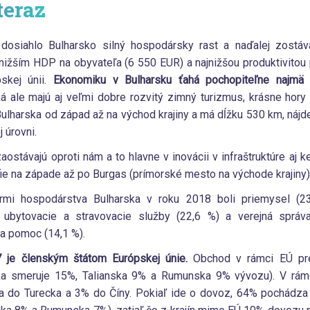
teraz
osiahlo Bulharsko silný hospodársky rast a naďalej zostáva
nižším HDP na obyvateľa (6 550 EUR) a najnižšou produktivitou
skej únii.
Ekonomiku v Bulharsku ťahá pochopiteľne najmä 
á ale majú aj veľmi dobre rozvitý zimný turizmus, krásne hory S
ulharska od západ až na východ krajiny a má dĺžku 530 km, náj
 úrovni.
ostávajú oproti nám a to hlavne v inovácii v infraštruktúre aj k
e na západe až po Burgas (prímorské mesto na východe krajiny)
tormi hospodárstva Bulharska v roku 2018 boli priemysel (2
 ubytovacie a stravovacie služby (22,6 %) a verejná správa,
na pomoc (14,1 %).
7 je členským štátom Európskej únie.
Obchod v rámci EÚ pr
a smeruje 15%, Talianska 9% a Rumunska 9% vývozu). V rámc
 do Turecka a 3% do Číny. Pokiaľ ide o dovoz, 64% pochádza 