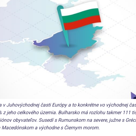
 v Juhovýchodnej časti Európy a to konkrétne vo východnej ča
 z jeho celkového územia. Bulharsko má rozlohu takmer 111 tis
iliónov obyvateľov. Susedí s Rumunskom na severe, južne s Gré
a Macedónskom a východne s Čiernym morom.