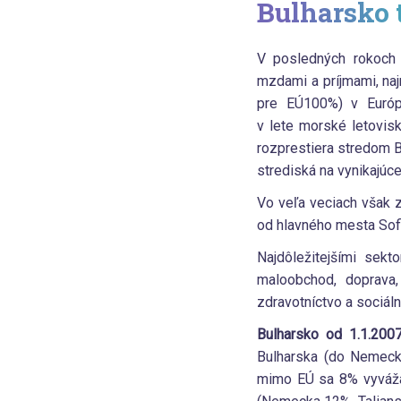
Bulharsko 
V posledných rokoch d
mzdami a príjmami, naj
pre EÚ100%) v Európ
v lete morské letovisk
rozprestiera stredom B
strediská na vynikajúcej
Vo veľa veciach však za
od hlavného mesta Sofi
Najdôležitejšími sek
maloobchod, doprava,
zdravotníctvo a sociál
Bulharsko od 1.1.200
Bulharska (do Nemeck
mimo EÚ sa 8% vyváža