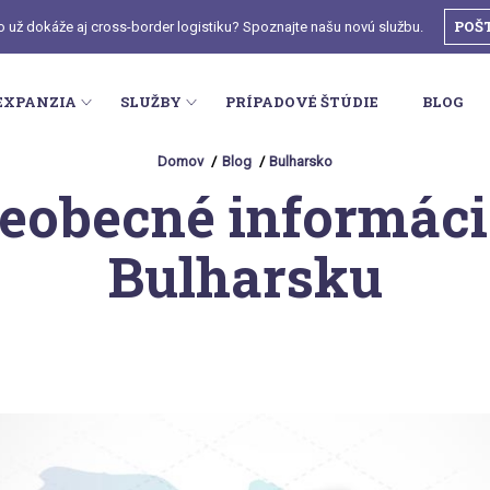
POŠ
o už dokáže aj cross-border logistiku? Spoznajte našu novú službu.
EXPANZIA
SLUŽBY
PRÍPADOVÉ ŠTÚDIE
BLOG
Domov
Blog
Bulharsko
eobecné informáci
Bulharsku