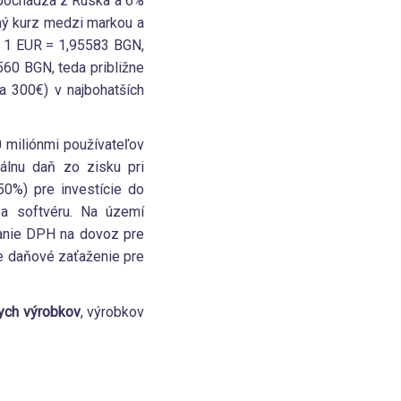
 pochádza z Ruska a 6%
ný kurz medzi markou a
e 1 EUR = 1,95583 BGN,
560 BGN, teda približne
 300€) v najbohatších
60 miliónmi používateľov
álnu daň zo zisku pri
0%) pre investície do
í a softvéru. Na území
vanie DPH na dovoz pre
ie daňové zaťaženie pre
nych výrobkov
, výrobkov