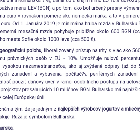
ka 8% a Rumunska 7%), zatiaľ čo z krajín mimo EÚ 10% dovozu
používa menu LEV (BGN) a po tom, ako bol určený presný výmen
v na euro v rovnakom pomere ako nemecká marka, a to v pomer
 euru. Od 1. Januára 2019 je minimálna hrubá mzda v Bulharsku 
iemerná mesačná mzda pohybuje približne okolo 600 BGN (cca
ho mesta Sofie okolo 1000 leva (cca 500 €).
 geografickú polohu
, liberalizovaný prístup na trhy s viac ako 5
íjmu právnických osôb v EÚ - 10%. Umožňuje nulovú percentu
 s vysokou nezamestnanosťou, ako aj zvýšené odpisy (až do 5
ných zariadení a vybavenia; počítač?v, periférnych zariaden
žnosť použiť daňový úver v rámci osobitného postupu na účto
h projektov presahujúcich 10 miliónov BGN. Bulharsko má najnižš
celej Európskej únii.
 známa tým, že je jedným z
najlepších výrobcov jogurtov a mlieč
 rakije. Ruža je symbolom Bulharska.
harska: