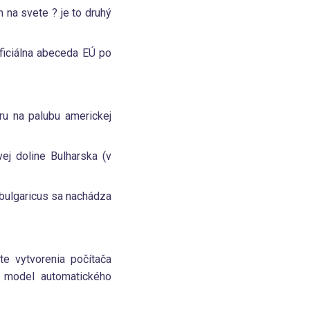
na svete ? je to druhý
 oficiálna abeceda EÚ po
u na palubu americkej
ej doline Bulharska (v
s bulgaricus sa nachádza
e vytvorenia počítača
ý model automatického