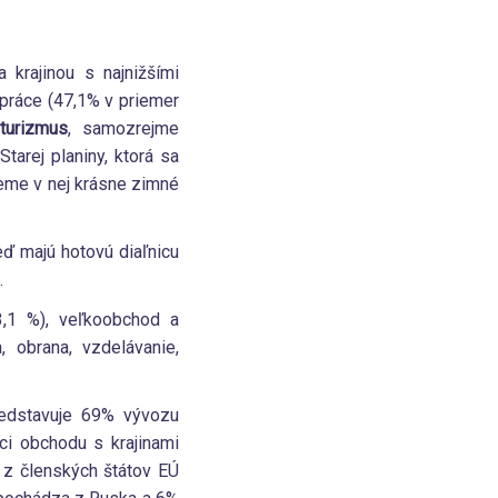
 krajinou s najnižšími
 práce (47,1% v priemer
turizmus
, samozrejme
tarej planiny, ktorá sa
deme v nej krásne zimné
eď majú hotovú diaľnicu
.
3,1 %), veľkoobchod a
 obrana, vzdelávanie,
edstavuje 69% vývozu
i obchodu s krajinami
z členských štátov EÚ