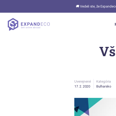
🚚 Vedeli ste, že Expandec
Vš
Uverejnené
Kategória
17. 2. 2020
Bulharsko