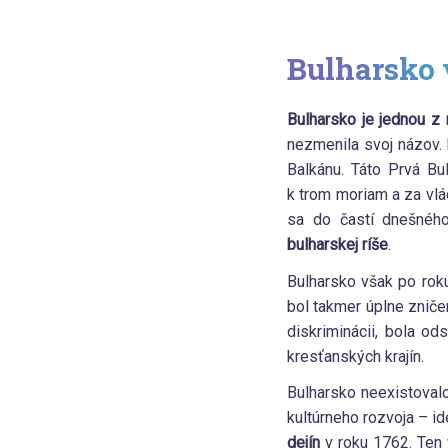
Bulharsko 
Bulharsko je jednou z 
nezmenila svoj názov.
Balkánu. Táto Prvá Bu
k trom moriam a za vlá
sa do častí dnešnéh
bulharskej ríše
.
Bulharsko však po rok
bol takmer úplne zničen
diskriminácii, bola ods
kresťanských krajín.
Bulharsko neexistoval
kultúrneho rozvoja – id
dejín
v roku 1762. Ten 