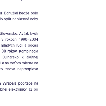
u. Bohužial kedže bolo
lo opäť na vlastné nohy
 Slovensko. Avšak kvôli
inu v rokoch 1990–2004
0 mladých ľudí a počas
o 30 rokov
. Kombinácia
 Bulharsko k akútnej
i a na treťom mieste na
oto znova neprospieva
rá vyrábala počítače na
ebnej elektroniky až po