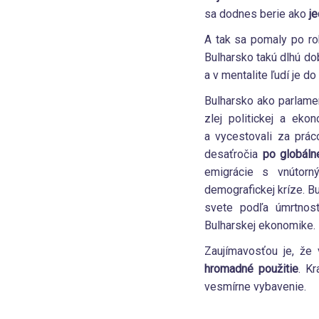
sa dodnes berie ako
je
A tak sa pomaly po ro
Bulharsko takú dlhú do
a v mentalite ľudí je d
Bulharsko ako parlamen
zlej politickej a eko
a vycestovali za prác
desaťročia
po globáln
emigrácie s vnútorn
demografickej kríze. B
svete podľa úmrtnost
Bulharskej ekonomike.
Zaujímavosťou je, že
hromadné použitie
. Kr
vesmírne vybavenie.