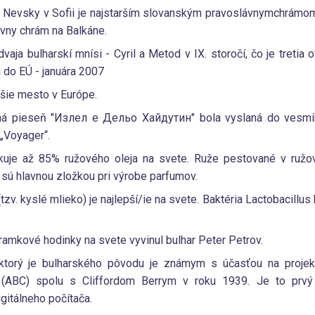
Nevsky v Sofii je najstarším slovanským pravoslávnymchrámom 
ávny chrám na Balkáne.
i dvaja bulharskí mnísi - Cyril a Metod v IX. storočí, čo je tretia
 do EÚ - januára 2007
ršie mesto v Európe.
ná pieseň "Излел е Дельо Хайдутин" bola vyslaná do vesmír
„Voyager“.
kuje až 85% ružového oleja na svete. Ruže pestované v ružov
sú hlavnou zložkou pri výrobe parfumov.
(tzv. kyslé mlieko) je najlepší/ie na svete. Baktéria Lactobacillu
áramkové hodinky na svete vyvinul bulhar Peter Petrov.
ktorý je bulharského pôvodu je známym s účasťou na projekt
y (ABC) spolu s Cliffordom Berrym v roku 1939. Je to prv
gitálneho počítača.