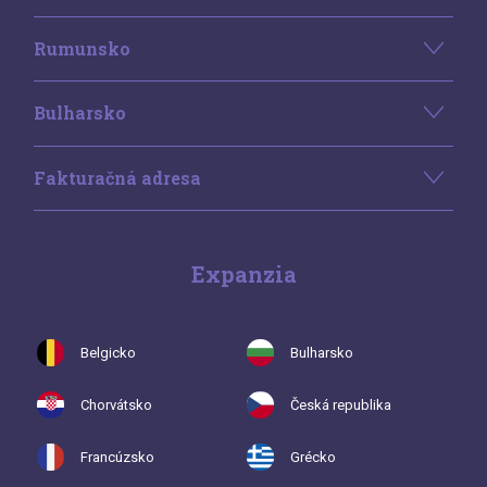
Rumunsko
Bulharsko
Fakturačná adresa
Expanzia
Belgicko
Bulharsko
Chorvátsko
Česká republika
Francúzsko
Grécko