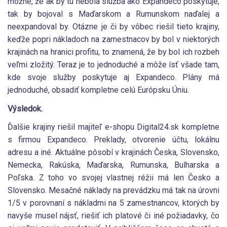
možné, že ak by tu nebola služba ako Expandeco poskytuje,
tak by bojoval s Maďarskom a Rumunskom naďalej a
neexpandoval by. Otázne je či by vôbec riešil tieto krajiny,
keďže popri nákladoch na zamestnacov by bol v niektorých
krajinách na hranici profitu, to znamená, že by bol ich rozbeh
veľmi zložitý. Teraz je to jednoduché a môže ísť všade tam,
kde svoje služby poskytuje aj Expandeco. Plány má
jednoduché, obsadiť kompletne celú Európsku Úniu.
Výsledok.
Ďalšie krajiny riešil majiteľ e-shopu Digital24.sk kompletne
s firmou Expandeco. Preklady, otvorenie účtu, lokálnu
adresu a iné. Aktuálne pôsobí v krajinách Česka, Slovensko,
Nemecka, Rakúska, Maďarska, Rumunska, Bulharska a
Poľska. Z toho vo svojej vlastnej réžii má len Česko a
Slovensko. Mesačné náklady na prevádzku má tak na úrovni
1/5 v porovnaní s nákladmi na 5 zamestnancov, ktorých by
navyše musel nájsť, riešiť ich platové či iné požiadavky, čo