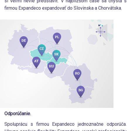
si veľmi nevie predstaviť. V najbližšom čase sa chystá s
firmou Expandeco expandovať do Slovinska a Chorvátska.
Odporúčanie.
Spoluprácu s firmou Expandeco jednoznačne odporúča.