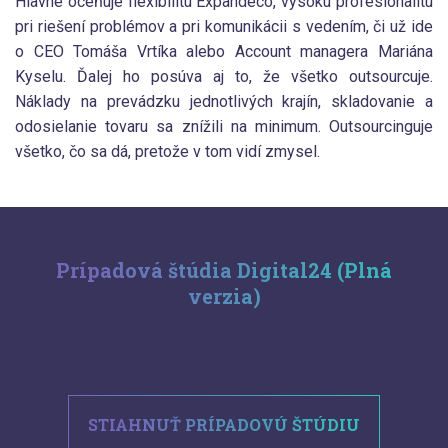
Hlavne oceňuje flexibilitu Expandeco, vysokú profesionalitu
pri riešení problémov a pri komunikácii s vedením, či už ide
o CEO Tomáša Vrtíka alebo Account managera Mariána
Kyselu. Ďalej ho posúva aj to, že všetko outsourcuje.
Náklady na prevádzku jednotlivých krajín, skladovanie a
odosielanie tovaru sa znížili na minimum. Outsourcinguje
všetko, čo sa dá, pretože v tom vidí zmysel.
Prípadová štúdia Digital24 (Plná
verzia)
Stiahnuť
STIAHNUŤ PRÍPADOVÚ ŠTÚDIU