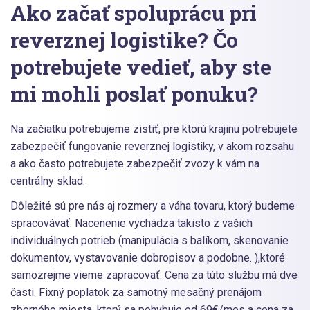
Ako začať spoluprácu pri
reverznej logistike? Čo
potrebujete vedieť, aby ste
mi mohli poslať ponuku?
Na začiatku potrebujeme zistiť, pre ktorú krajinu potrebujete
zabezpečiť fungovanie reverznej logistiky, v akom rozsahu
a ako často potrebujete zabezpečiť zvozy k vám na
centrálny sklad.
Dôležité sú pre nás aj rozmery a váha tovaru, ktorý budeme
spracovávať. Nacenenie vychádza takisto z vašich
individuálnych potrieb (manipulácia s balíkom, skenovanie
dokumentov, vystavovanie dobropisov a podobne. ),ktoré
samozrejme vieme zapracovať. Cena za túto službu má dve
časti. Fixný poplatok za samotný mesačný prenájom
zberného miesta, ktorý sa pohybuje od 69€/mes a cena za