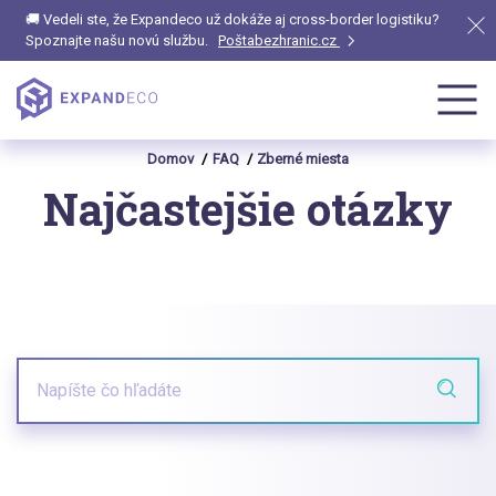
🚚 Vedeli ste, že Expandeco už dokáže aj cross-border logistiku?
Spoznajte našu novú službu.
Poštabezhranic.cz
Domov
FAQ
Zberné miesta
Najčastejšie otázky