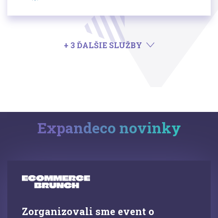
+ 3 ĎALŠIE SLUŽBY
Expandeco novinky
Zorganizovali sme event o