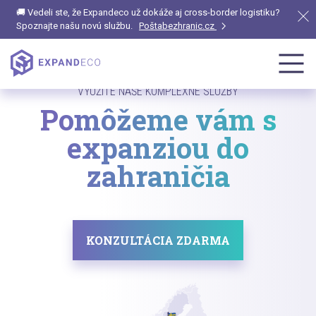
🚚 Vedeli ste, že Expandeco už dokáže aj cross-border logistiku?
Spoznajte našu novú službu.
Poštabezhranic.cz
VYUŽITE NAŠE KOMPLEXNÉ SLUŽBY
Pomôžeme vám s
expanziou do
zahraničia
KONZULTÁCIA ZDARMA