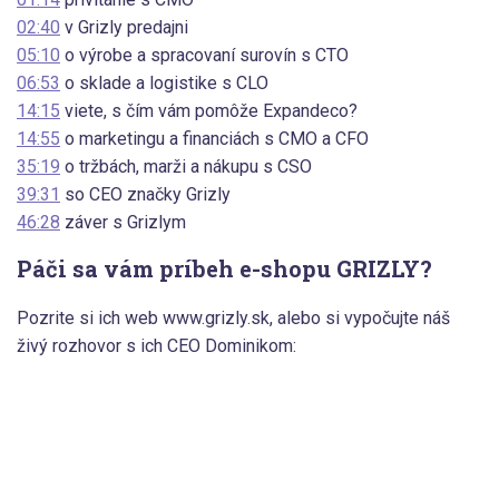
02:40
v Grizly predajni
05:10
o výrobe a spracovaní surovín s CTO
06:53
o sklade a logistike s CLO
14:15
viete, s čím vám pomôže Expandeco?
14:55
o marketingu a financiách s CMO a CFO
35:19
o tržbách, marži a nákupu s CSO
39:31
so CEO značky Grizly
46:28
záver s Grizlym
Páči sa vám príbeh e-shopu GRIZLY?
Pozrite si ich web www.grizly.sk, alebo si vypočujte náš
živý rozhovor s ich CEO Dominikom: