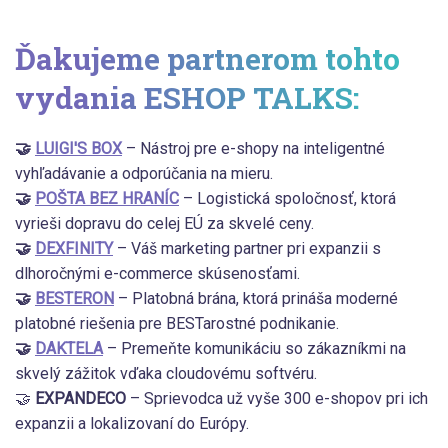
Ďakujeme partnerom tohto
vydania ESHOP TALKS:
🤝
LUIGI'S BOX
– Nástroj pre e-shopy na inteligentné
vyhľadávanie a odporúčania na mieru.
🤝
POŠTA BEZ HRANÍC
– Logistická spoločnosť, ktorá
vyrieši dopravu do celej EÚ za skvelé ceny.
🤝
DEXFINITY
– Váš marketing partner pri expanzii s
dlhoročnými e-commerce skúsenosťami.
🤝
BESTERON
– Platobná brána, ktorá prináša moderné
platobné riešenia pre BESTarostné podnikanie.
🤝
DAKTELA
– Premeňte komunikáciu so zákazníkmi na
skvelý zážitok vďaka cloudovému softvéru.
🤝
EXPANDECO
– Sprievodca už vyše 300 e-shopov pri ich
expanzii a lokalizovaní do Európy.