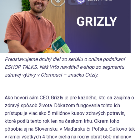
Predstavujeme druhý diel zo seriálu o online podnikaní
ESHOP TALKS. Náš Vrťo navštívil e-shop zo segmentu
zdravej výživy v Olomouci – značku Grizly.
Ako hovorí sám CEO, Grizly je pre každého, kto sa zaujíma o
zdravý spôsob života. Dôkazom fungovania tohto ich
prístupu je viac ako 5 miliónov kusov zdravých potravín,
ktoré pošlú tento rok len na českom trhu. Okrem toho
pôsobia aj na Slovensku, v Maďarsku či Poľsku. Celkovo tak
v rámci všetkých 4 trhov cielia na ročný obrat 650 miliónov