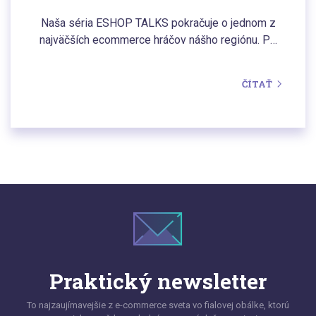
životným štýlom
Naša séria ESHOP TALKS pokračuje o jednom z
najväčších ecommerce hráčov nášho regiónu. Po
e-shopoch Dajana Rodriguez a Grizly sme
navštívili košickú centrálu značky GymBeam. A
ČÍTAŤ
bolo to nadupané ako svaly po ich skvelých
produktoch.
Praktický newsletter
To najzaujímavejšie z e-commerce sveta vo fialovej obálke, ktorú