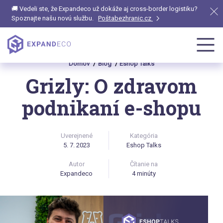
🚚 Vedeli ste, že Expandeco už dokáže aj cross-border logistiku?
Spoznajte našu novú službu.
Poštabezhranic.cz
Domov
Blog
Eshop Talks
Grizly: O zdravom
podnikaní e-shopu
Uverejnené
Kategória
5. 7. 2023
Eshop Talks
Autor
Čítanie na
Expandeco
4 minúty