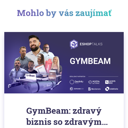
Mohlo by vás zaujímať
GymBeam: zdravý
biznis so zdravým