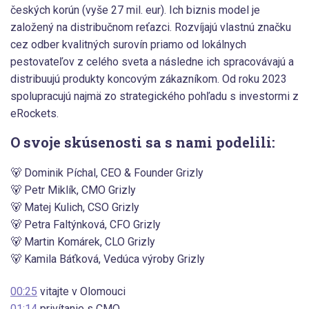
českých korún (vyše 27 mil. eur).
Ich biznis model je
založený na distribučnom reťazci. Rozvíjajú vlastnú značku
cez odber kvalitných surovín priamo od lokálnych
pestovateľov z celého sveta a následne ich spracovávajú a
distribuujú produkty koncovým zákazníkom.
Od roku 2023
spolupracujú najmä zo strategického pohľadu s investormi z
eRockets.
O svoje skúsenosti sa s nami podelili:
🐻 Dominik Píchal, CEO & Founder Grizly
🐻 Petr Miklík, CMO Grizly
🐻 Matej Kulich, CSO Grizly
🐻 Petra Faltýnková, CFO Grizly
🐻 Martin Komárek, CLO Grizly
🐻 Kamila Báťková, Vedúca výroby Grizly
00:25
vitajte v Olomouci
01:14
privítanie s CMO