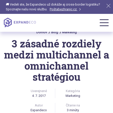
🚚 Vedeli ste, že Expandeco už dokáže aj cross-border logistiku?
Spoznajte našu novú službu.
Poštabezhranic.cz
Domov
Blog
Marketing
3 zásadné rozdiely
medzi multichannel a
omnichannel
stratégiou
Uverejnené
Kategória
4. 7. 2017
Marketing
Autor
Čítanie na
Expandeco
3 minúty