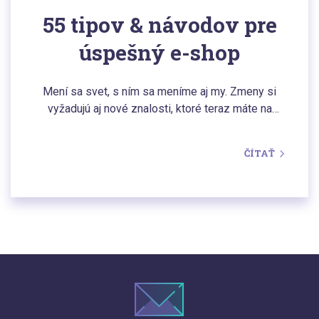
55 tipov & návodov pre
úspešný e-shop
Mení sa svet, s ním sa meníme aj my. Zmeny si
vyžadujú aj nové znalosti, ktoré teraz máte na
dosah v profesionálnej forme – už v siedmej
publikácii z dielne Dognetu. Kniha je sumárom
ČÍTAŤ
širokých poznatkov z každej dôležitej e-commerce
oblasti, vysvetlí vám presne to, čo potrebujete
vedieť pri budovaní úspešného e-shopu.