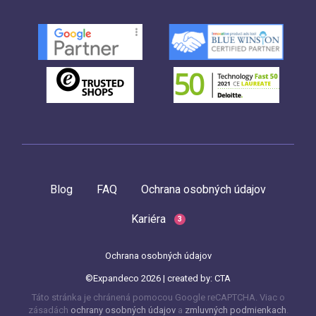
Blog
FAQ
Ochrana osobných údajov
Kariéra
3
Ochrana osobných údajov
©Expandeco 2026 | created by:
CTA
Táto stránka je chránená pomocou Google reCAPTCHA. Viac o
zásadách
ochrany osobných údajov
a
zmluvných podmienkach
.