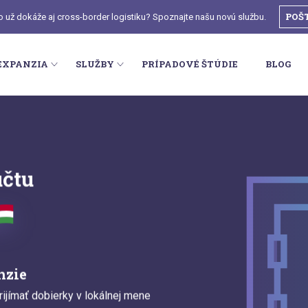
POŠ
o už dokáže aj cross-border logistiku? Spoznajte našu novú službu.
EXPANZIA
SLUŽBY
PRÍPADOVÉ ŠTÚDIE
BLOG
účtu
nzie
ijímať dobierky v lokálnej mene