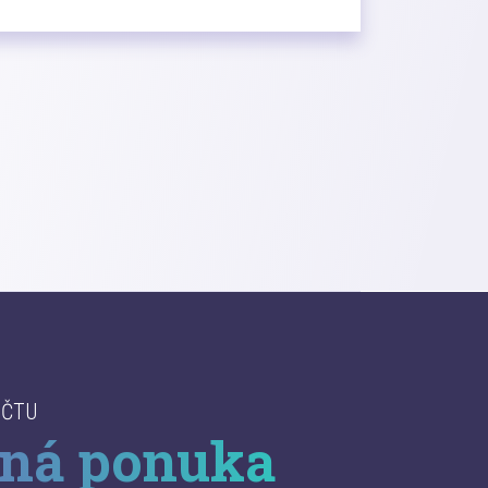
ÚČTU
ná ponuka