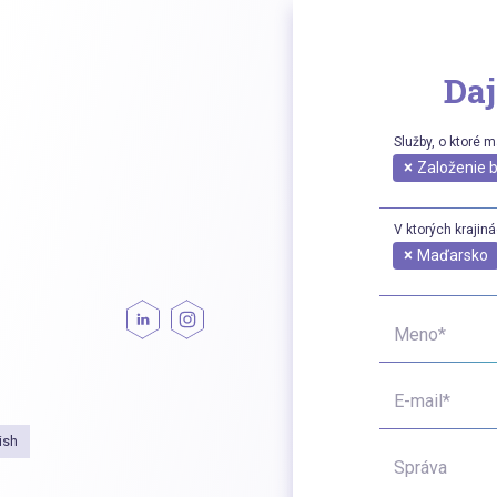
Daj
Služby, o ktoré 
×
Založenie 
V ktorých krajin
×
Maďarsko
Meno*
E-mail*
ish
Správa