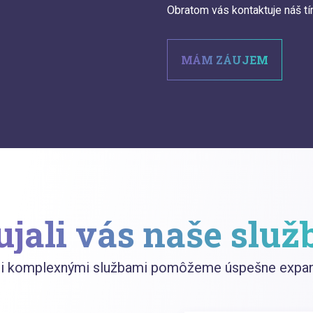
Obratom vás kontaktuje náš t
MÁM ZÁUJEM
ujali vás naše služ
mi komplexnými službami pomôžeme úspešne expand