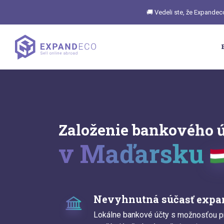
🚚 Vedeli ste, že Expandec
Založenie bankového 
v Maďarsku
Nevyhnutná súčasť expa
Lokálne bankové účty s možnosťou pr