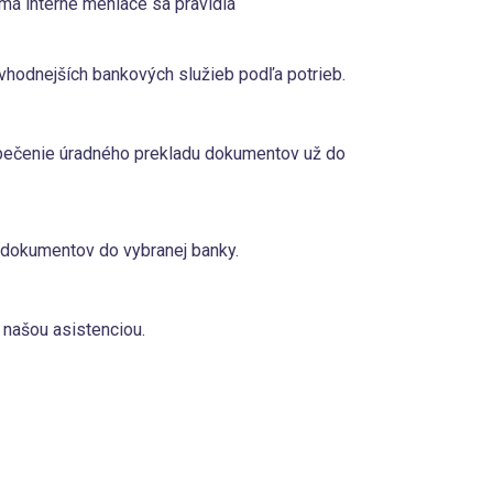
á interné meniace sa pravidlá
vhodnejších bankových služieb podľa potrieb.
zpečenie úradného prekladu dokumentov už do
 dokumentov do vybranej banky.
našou asistenciou.