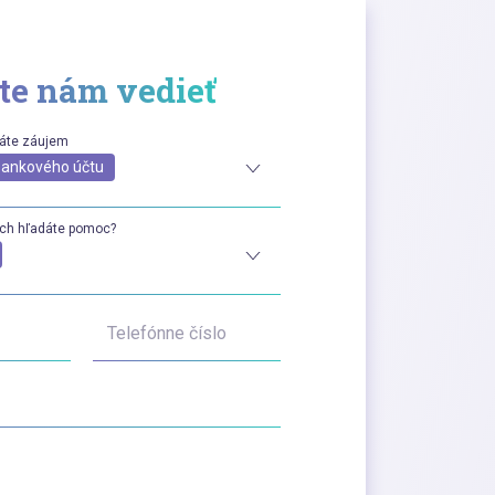
te nám vedieť
máte záujem
bankového účtu
ách hľadáte pomoc?
Telefónne číslo