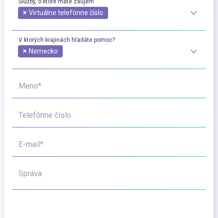
Služby, o ktoré máte záujem
×
Virtuálne telefónne číslo
V ktorých krajinách hľadáte pomoc?
×
Nemecko
Meno*
Telefónne číslo
E-mail*
Správa