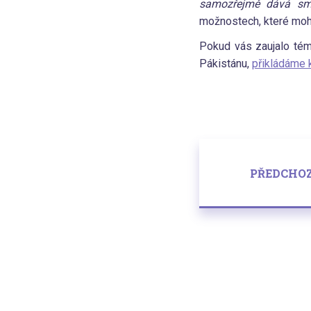
samozřejmě dává smys
možnostech, které moh
Pokud vás zaujalo tém
Pákistánu,
přikládáme 
PŘEDCHO