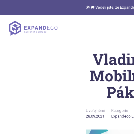
🌍 🚚 Věděli jste, že Expan
Vladi
Mobil
Pák
Uveřejněné
Kategorie
28.09.2021
Expandeco L