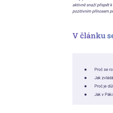
aktivně snaží přispět 
pozitivním přínosem pr
V článku se
Proč se ro
Jak zvládá
Proč je důl
Jak v Pák