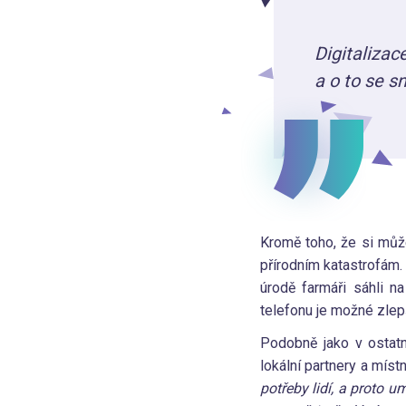
Digitalizac
a o to se s
Kromě toho, že si může
přírodním katastrofám. 
úrodě farmáři sáhli n
telefonu je možné zlepši
Podobně jako v ostatní
lokální partnery a míst
potřeby lidí, a proto 