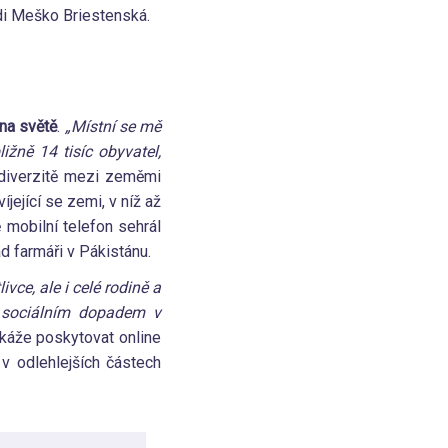
di Meško Briestenská.
 na světě
.
„Místní se mě
ižně 14 tisíc obyvatel,
 diverzitě mezi zeměmi
jející se zemi, v níž až
 mobilní telefon sehrál
ad farmáři v Pákistánu.
ivce, ale i celé rodině a
e sociálním dopadem v
dokáže poskytovat online
v odlehlejších částech