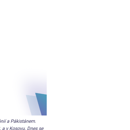
nií a Pákistánem.
C. a v Kosovu. Dnes se