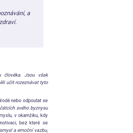
poznávání, a
zdraví.
ku člověka. Jsou však
i učit rozeznávat tyto
írodě nebo odpoutat se
čátcích svého byznysu
smyslu, v okamžiku, kdy
motivaci, bez které se
í smysl a emoční vazbu,