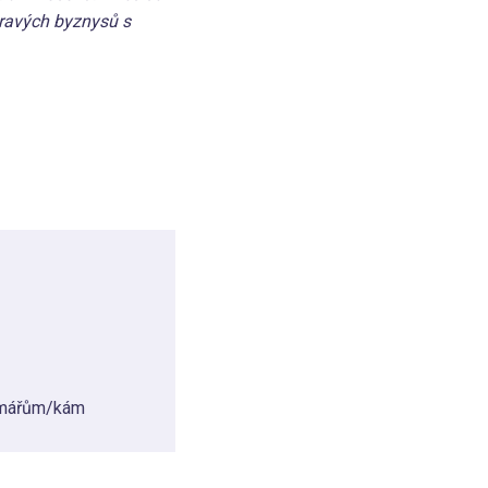
dravých byznysů s
armářům/kám