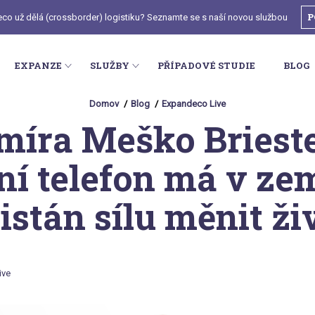
P
deco už dělá (crossborder) logistiku? Seznamte se s naší novou službou
EXPANZE
SLUŽBY
PŘÍPADOVÉ STUDIE
BLOG
Domov
Blog
Expandeco Live
míra Meško Briest
ní telefon má v zem
istán sílu měnit ži
ive