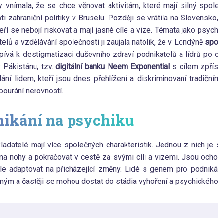
y vnímala, že se chce věnovat aktivitám, které mají silný spol
i zahraniční politiky v Bruselu. Později se vrátila na Slovensko,
eří se nebojí riskovat a mají jasné cíle a vize. Témata jako psyc
elů a vzdělávání společnosti ji zaujala natolik, že v Londýně
spol
ispívá k destigmatizaci duševního zdraví podnikatelů a lídrů po 
 Pákistánu, tzv.
digitální banku Neem Exponential
s cílem zpříst
lání lidem, kteří jsou dnes přehlížení a diskriminovaní tradiční
dbourání nerovností.
nikání na psychiku
akladatelé mají více společných charakteristik. Jednou z nich j
na nohy a pokračovat v cestě za svými cíli a vizemi. Jsou ochotn
le adaptovat na přicházející změny. Lidé s genem pro podniká
ým a častěji se mohou dostat do stádia vyhoření a psychického