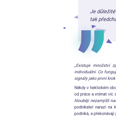
Je důležité
tak předchá
„Existuje množství z
individuální. Co fung
signály jako první kro
Někdy v hektickém obd
od práce a vnímat víc s
hlouběji nezamýšlí nad
podnikatel narazí na 
podniká, a překonávají