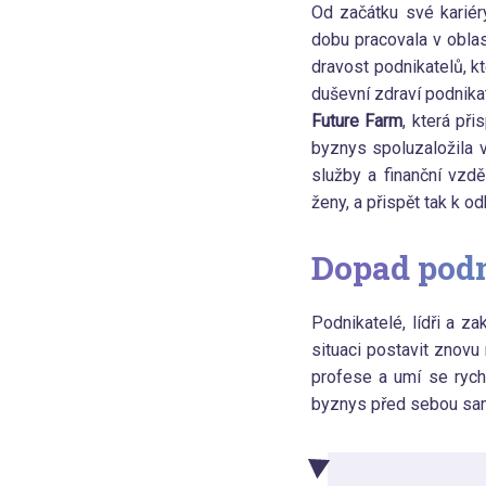
Od začátku své kariér
dobu pracovala v oblast
dravost podnikatelů, kt
duševní zdraví podnikat
Future Farm
, která př
byznys spoluzaložila v
služby a finanční vzdě
ženy, a přispět tak k o
Dopad pod
Podnikatelé, lídři a z
situaci postavit znovu 
profese a umí se rych
byznys před sebou sam