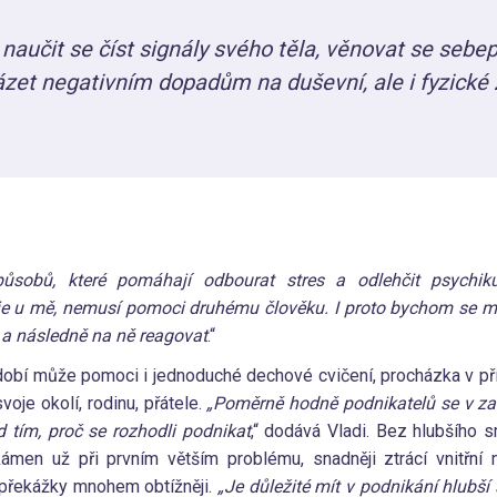
 naučit se číst signály svého těla, věnovat se sebe
zet negativním dopadům na duševní, ale i fyzické 
působů, které pomáhají odbourat stres a odlehčit psychi
uje u mě, nemusí pomoci druhému člověku. I proto bychom se měl
k a následně na ně reagovat
.“
obí může pomoci i jednoduché dechové cvičení, procházka v př
voje okolí, rodinu, přátele.
„Poměrně hodně podnikatelů se v za
 tím, proč se rozhodli podnikat
,“ dodává Vladi. Bez hlubšího 
kámen už při prvním větším problému, snadněji ztrácí vnitřní 
 překážky mnohem obtížněji.
„Je důležité mít v podnikání hlubš