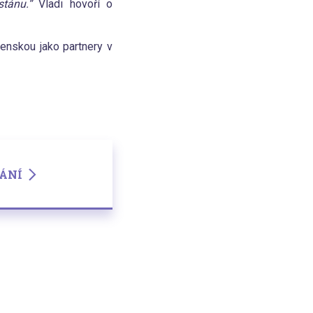
istánu.“
Vladi hovoří o
enskou jako partnery v
LÁNÍ