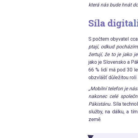
která nás bude hnát d
Síla digita
S počtem obyvatel cca 
ptají, odkud pocházím,
žertují, že to je jako
jako je Slovensko a Pák
66 % lidí má pod 30 l
obzvlášť důležitou roli
„Mobilní telefon je nást
nakonec celé společn
Pákistánu.
Síla techno
služby, na dálku, a t
země.