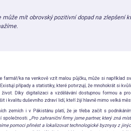
e může mít obrovský pozitivní dopad na zlepšení kv
nažíme.
 farmář/ka na venkově vzít malou půjčku, může si například svoji
Existují případy a statistiky, které potvrzují, že mnohokrát si k
a život. Díky digitalizaci a vzdělávání dostupnou formou a pro
t i kvalitu duševního zdraví lidí, kteří žijí hlavně mimo velká měs
ch zemích i v Pákistánu platí, že je třeba začít s podnikáním
ní společnosti.
„Pro zahraniční firmy jsme partner, který zná místn
umíme pomoci přinést a lokalizovat technologické byznysy z jinýc