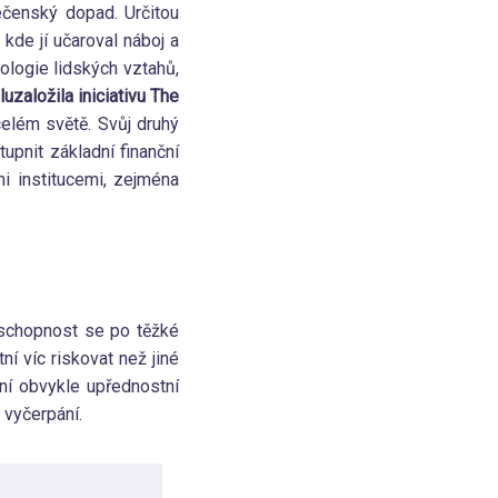
ečenský dopad. Určitou
 kde jí učaroval náboj a
hologie lidských vztahů,
uzaložila iniciativu The
celém světě. Svůj druhý
upnit základní finanční
mi institucemi, zejména
e schopnost se po těžké
í víc riskovat než jiné
ní obvykle upřednostní
 vyčerpání.