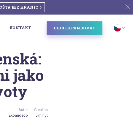
OŠTA BEZ HRANIC
KONTAKT
CHCI EXPANDOVAT
enská:
i jako
voty
Autor
Čtení na
Expandeco
5 minut