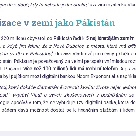
opředu v době, kdy to nebude jednoduché,“
uzavírá myšlenku Vla
lizace v zemi jako Pákistán
220 milionů obyvatel se Pákistán řadí k
5 nejlidnatějším zemím
 a když jim řeknu, že z Nové Dubnice, z města, které má přibl
 jedna svatba v Pákistánu
,“ dodává Vladi svůj úsměvný příběh o
istán. Pákistán je považovaný za velmi perspektivní mladou rozví
et. Přičemž
více než 100 milionů lidí má mobilní telefon.
A právě
 a byl pojítkem mezi digitální bankou Neem Exponential a napříkl
roj, který dokáže diametrálně ovlivnit kvalitu života nejen jednotl
osti,“ vypráví Vladi o svých zkušenostech s podnikáním s
logie spočívá v tom, že se vybuduje tzv. digitální banka, která 
ím pádem dává možnost dostat se k finančním službám i lidem 