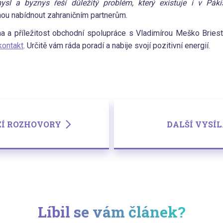
l a byznys řeší důležitý problém, který existuje i v Pák
ou nabídnout zahraničním partnerům.
a a příležitost obchodní spolupráce s Vladimírou Meško Briest
kontakt
. Určitě vám ráda poradí a nabije svojí pozitivní energií.
ZÍ ROZHOVORY
DALŠÍ VYSÍ
Líbil se vám článek?