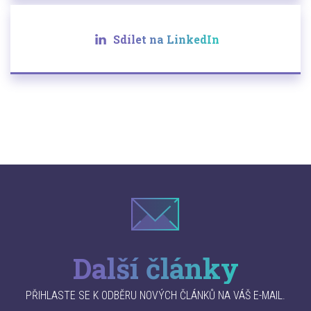
Sdílet na LinkedIn
Další články
PŘIHLASTE SE K ODBĚRU NOVÝCH ČLÁNKŮ NA VÁŠ E-MAIL.