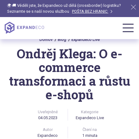
🌍 🚚 Věděli jste, že Expandeco už dělá (crossborder) logistiku?
Seznamte se s naší novou službou
POŠTA BEZ HRANIC
Domov
Blog
Expandeco Live
Ondrěj Klega: O e-
commerce
transformaci a růstu
e-shopů
Uveřejněné
Kategorie
04.05.2023
Expandeco Live
Autor
Čtení na
Expandeco
1 minuta