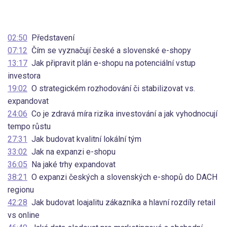
02:50
Představení
07:12
Čím se vyznačují české a slovenské e-shopy
13:17
Jak připravit plán e-shopu na potenciální vstup
investora
19:02
O strategickém rozhodování či stabilizovat vs.
expandovat
24:06
Co je zdravá míra rizika investování a jak vyhodnocují
tempo růstu
27:31
Jak budovat kvalitní lokální tým
33:02
Jak na expanzi e-shopu
36:05
Na jaké trhy expandovat
38:21
O expanzi českých a slovenských e-shopů do DACH
regionu
42:28
Jak budovat loajalitu zákazníka a hlavní rozdíly retail
vs online