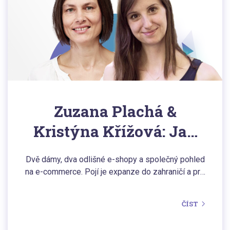
Zuzana Plachá &
Kristýna Křížová: Jak
se e-shopům pod
Dvě dámy, dva odlišné e-shopy a společný pohled
vedením žen podařilo
na e-commerce. Pojí je expanze do zahraničí a pro
obě hrají hlavní roli pozitivní zákaznická zkušenost.
expandovat do
Záleží jim na efektivitě, proto delegují a
ČÍST
Německa?
automatizují. Jaká je realita ženského online světa,
který se nebojí ani expanze na náročný německý