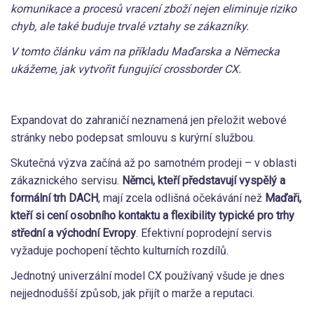
komunikace a procesů vracení zboží nejen eliminuje riziko
chyb, ale také buduje trvalé vztahy se zákazníky.
V tomto článku vám na příkladu Maďarska a Německa
ukážeme, jak vytvořit fungující crossborder CX.
Expandovat do zahraničí neznamená jen přeložit webové
stránky nebo podepsat smlouvu s kurýrní službou.
Skutečná výzva začíná až po samotném prodeji – v oblasti
zákaznického servisu.
Němci, kteří představují vyspělý a
formální trh DACH
, mají zcela odlišná očekávání než
Maďaři,
kteří si cení osobního kontaktu a flexibility typické pro trhy
střední a východní Evropy
. Efektivní poprodejní servis
vyžaduje pochopení těchto kulturních rozdílů.
Jednotný univerzální model CX používaný všude je dnes
nejjednodušší způsob, jak přijít o marže a reputaci.