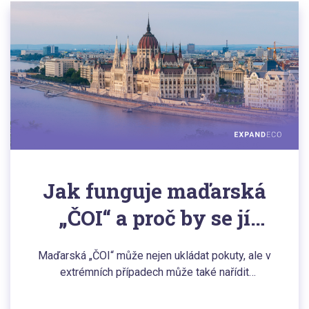
Jak funguje maďarská
„ČOI“ a proč by se jí
české e-shopy měly
Maďarská „ČOI“ může nejen ukládat pokuty, ale v
obávat?
extrémních případech může také nařídit
zablokování domény nebo uzavření e-shopu.
Kontroluje nejen správnost obchodních podmínek,