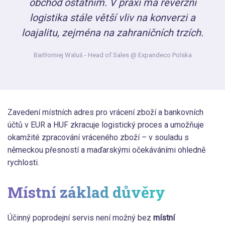
obchod ostatním. V praxi má reverzní
logistika stále větší vliv na konverzi a
loajalitu, zejména na zahraničních trzích.
Bartłomiej Waluś
- Head of Sales @ Expandeco Polska
Zavedení místních adres pro vrácení zboží a bankovních
účtů v EUR a HUF zkracuje logistický proces a umožňuje
okamžité zpracování vráceného zboží – v souladu s
německou přesností a maďarskými očekáváními ohledně
rychlosti.
Místní základ důvěry
Účinný poprodejní servis není možný bez
místní