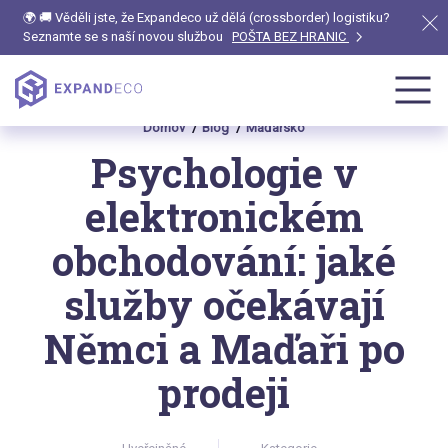
🌍 🚚 Věděli jste, že Expandeco už dělá (crossborder) logistiku?
Seznamte se s naší novou službou
POŠTA BEZ HRANIC
Domov
Blog
Maďarsko
Psychologie v
elektronickém
obchodování: jaké
služby očekávají
Němci a Maďaři po
prodeji