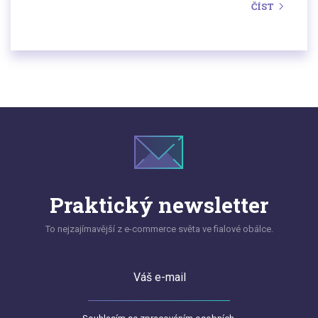
ČÍST
zobrazení cen a slev, ale také recenze a proces
objednávání. Jak se provádějí kontroly, jaké jsou
nejčastější důvody pro uložení pokuty a co byste
měli dělat, pokud obdržíte oznámení od
inspektorátu? Poskytujeme přehled základních
pravidel, praktických zkušeností a doporučení, jak
minimalizovat riziko sankcí.
Praktický newsletter
To nejzajímavější z e-commerce světa ve fialové obálce.
Váš e-mail