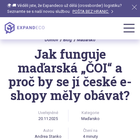
🌍 🚚 Věděli jste, že Expandeco už dělá (crossborder) logistiku?
Seznamte se s naší novou službou
POŠTA BEZ HRANIC
Domov
Blog
Maďarsko
Jak funguje
maďarská „ČOI“ a
proč by se jí české e-
shopy měly obávat?
Uveřejněné
Kategorie
20.11.2025
Maďarsko
Autor
Čtení na
Andrea Stanko
4 minuty