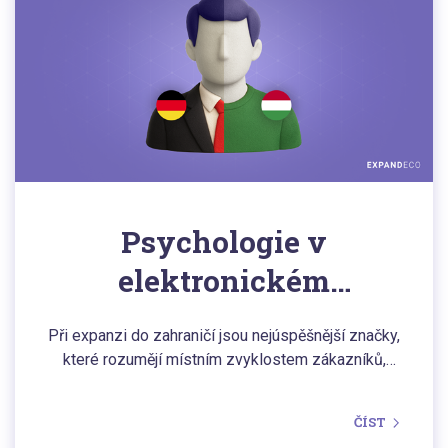
Psychologie v
elektronickém
obchodování: jaké
Při expanzi do zahraničí jsou nejúspěšnější značky,
služby očekávají Němci
které rozumějí místním zvyklostem zákazníků,
protože očekávání zákazníků se mohou v
a Maďaři po prodeji
jednotlivých zemích výrazně lišit. Chytré
ČÍST
přizpůsobení poprodejních služeb, komunikace a