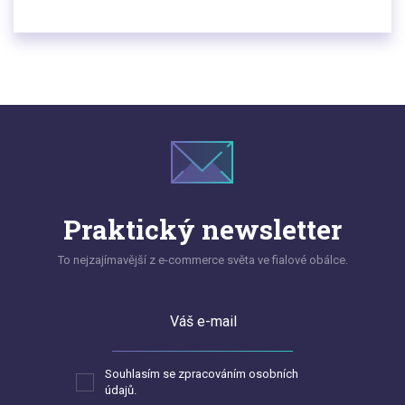
procesů vracení zboží nejen eliminuje riziko chyb,
ale také buduje trvalé vztahy se zákazníky. V
tomto článku vám na příkladu Maďarska a
Německa ukážeme, jak vytvořit fungující
crossborder CX.
Praktický newsletter
To nejzajímavější z e-commerce světa ve fialové obálce.
Váš e-mail
Souhlasím se zpracováním osobních
údajů.