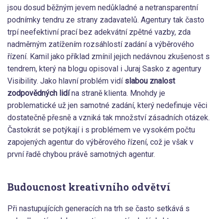
jsou dosud běžným jevem nedůkladné a netransparentní
podnímky tendru ze strany zadavatelů. Agentury tak často
trpí neefektivní prací bez adekvátní zpětné vazby, zda
nadměrným zatížením rozsáhlostí zadání a výběrového
řízení. Kamil jako příklad zmínil jejich nedávnou zkušenost s
tendrem, který na blogu opisoval i Juraj Sasko z agentury
Visibility. Jako hlavní problém vidí
slabou znalost
zodpovědných lidí
na straně klienta. Mnohdy je
problematické už jen samotné zadání, který nedefinuje věci
dostatečně přesně a vzniká tak množství zásadních otázek.
Častokrát se potýkají i s problémem ve vysokém počtu
zapojených agentur do výběrového řízení, což je však v
první řadě chybou právě samotných agentur.
Budoucnost kreativního odvětví
Při nastupujících generacích na trh se často setkává s