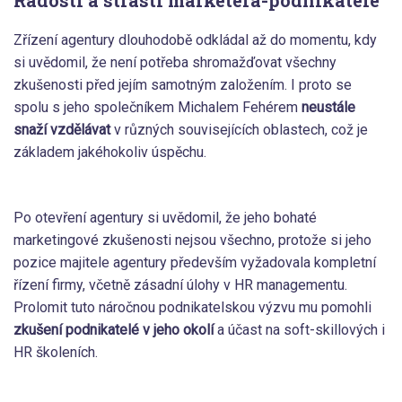
Radosti a strasti marketéra-podnikatele
Zřízení agentury dlouhodobě odkládal až do momentu, kdy
si uvědomil, že není potřeba shromažďovat všechny
zkušenosti před jejím samotným založením. I proto se
spolu s jeho společníkem Michalem Fehérem
neustále
snaží vzdělávat
v různých souvisejících oblastech, což je
základem jakéhokoliv úspěchu.
Po otevření agentury si uvědomil, že jeho bohaté
marketingové zkušenosti nejsou všechno, protože si jeho
pozice majitele agentury především vyžadovala kompletní
řízení firmy, včetně zásadní úlohy v HR managementu.
Prolomit tuto náročnou podnikatelskou výzvu mu pomohli
zkušení podnikatelé v jeho okolí
a účast na soft-skillových i
HR školeních.