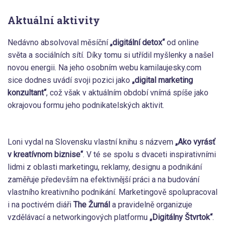
Aktuální aktivity
Nedávno absolvoval měsíční
„digitální detox“
od online
světa a sociálních sítí. Díky tomu si utřídil myšlenky a našel
novou energii. Na jeho osobním webu kamilaujesky.com
sice dodnes uvádí svoji pozici jako
„digital marketing
konzultant“
, což však v aktuálním období vnímá spíše jako
okrajovou formu jeho podnikatelských aktivit.
Loni vydal na Slovensku vlastní knihu s názvem
„Ako vyrásť
v kreatívnom biznise“
. V té se spolu s dvaceti inspirativními
lidmi z oblasti marketingu, reklamy, designu a podnikání
zaměřuje především na efektivnější práci a na budování
vlastního kreativního podnikání. Marketingově spolupracoval
i na poctivém diáři
The Žurnál
a pravidelně organizuje
vzdělávací a networkingových platformu
„Digitálny Štvrtok“
.