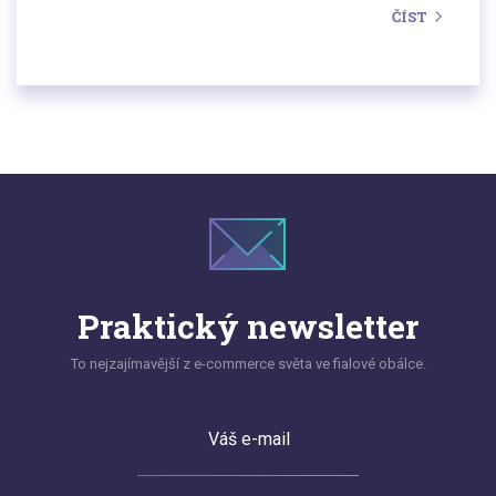
místa může být otázkou několika chvil a lze to
ČÍST
provést i zdarma. Na rozdíl od mnohem
náročnějšího otevření kamenné prodejny se pak
tímto krokem fakticky ihned otevřete celé zemi.
Praktický newsletter
To nejzajímavější z e-commerce světa ve fialové obálce.
Váš e-mail