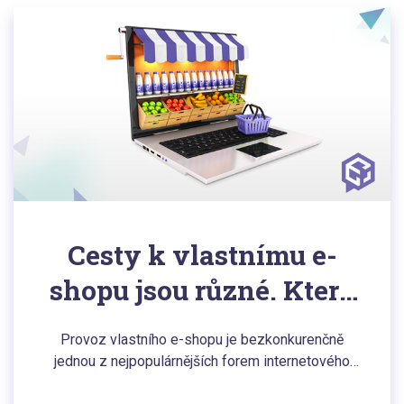
Cesty k vlastnímu e-
shopu jsou různé. Která
je nejlepší pro vás?
Provoz vlastního e-shopu je bezkonkurenčně
jednou z nejpopulárnějších forem internetového
podnikání. Založení vlastního online prodejního