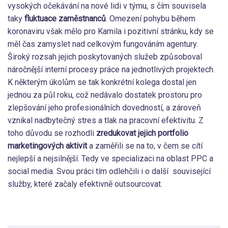
vysokých očekávání na nové lidi v týmu, s čím souvisela
taky
fluktuace zaměstnanců
. Omezení pohybu během
koronaviru však mělo pro Kamila i pozitivní stránku, kdy se
měl čas zamyslet nad celkovým fungováním agentury.
Široký rozsah jejich poskytovaných služeb způsoboval
náročnější interní procesy práce na jednotlivých projektech.
K některým úkolům se tak konkrétní kolega dostal jen
jednou za půl roku, což nedávalo dostatek prostoru pro
zlepšování jeho profesionálních dovedností, a zároveň
vznikal nadbytečný stres a tlak na pracovní efektivitu. Z
toho důvodu se rozhodli
zredukovat jejich portfolio
marketingových aktivit
a zaměřili se na to, v čem se cítí
nejlepší a nejsilnější. Tedy ve specializaci na oblast PPC a
social media. Svou práci tím odlehčili i o další související
služby, které začaly efektivně outsourcovat.