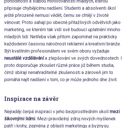
pohodlností a slabou motivovaností mladých, kterou
připisuje chybějícímu nadšení. Studenti a absolventi škol
ještě přirozeně nemusí vědět, čemu se chtějí v životě
věnovat. Proto sahají po obecně přitažlivých odvětvích jako
marketing, ve kterém tak vidí své budoucí uplatnění mnoho
mladých lidí. Netřeba však přitom zapomínat na prakticky
každodenní časovou náročnost reklamní a kreativní branže.
Být kvalitním profesionálem ve svém oboru vyžaduje
neustálé vzdělávání
a zlepšování ve svých dovednostech. I
proto doporučuje zkoušet různé práce již během studia,
čímž sbírají nenahraditelné zkušenosti a zároveň jim to
pomáhá najít nadšení v tom, co je může jednoho dne živit.
Inspirace na závěr
Nejraději čerpá inspiraci v jeho bezprostředním okolí
mezi
šikovnými lidmi
. Mezi pravidelný zdroj nových myšlenek
patří i knihy, zejména z oblasti marketingu a byznysu.