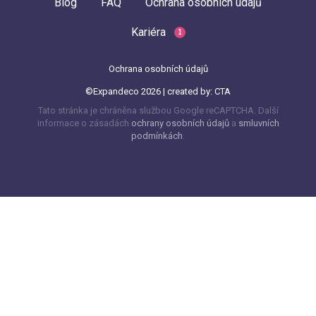
Blog
FAQ
Ochrana osobních údajů
Kariéra
1
Ochrana osobních údajů
©Expandeco 2026 | created by:
CTA
Tato stránka je chráněna službou Google reCAPTCHA. Další
informace o zásadách
ochrany osobních údajů
a
smluvních
podmínkách
.