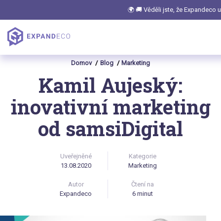
🌍 🚚 Věděli jste, že Expandeco 
Domov
Blog
Marketing
Kamil Aujeský:
inovativní marketing
od samsiDigital
Uveřejněné
Kategorie
13.08.2020
Marketing
Autor
Čtení na
Expandeco
6 minut