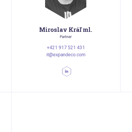
Miroslav Kráľ ml.
Partner
+421 917 521 431
it@expandeco.com