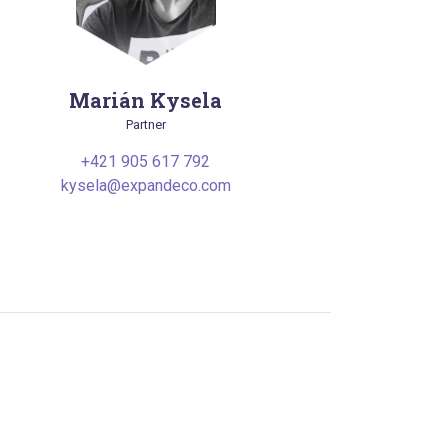
Marián Kysela
Partner
+421 905 617 792
kysela@expandeco.com