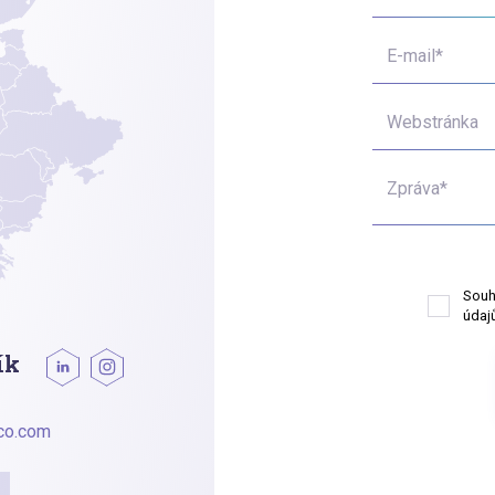
E-mail*
Webstránka
Zpráva*
Souh
údajů
ík
co.com