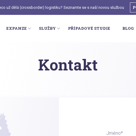
P
deco už dělá (crossborder) logistiku? Seznamte se s naší novou službou
EXPANZE
SLUŽBY
PŘÍPADOVÉ STUDIE
BLOG
Kontakt
Jméno*