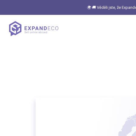
🌍 🚚 Věděli jste, že Expan