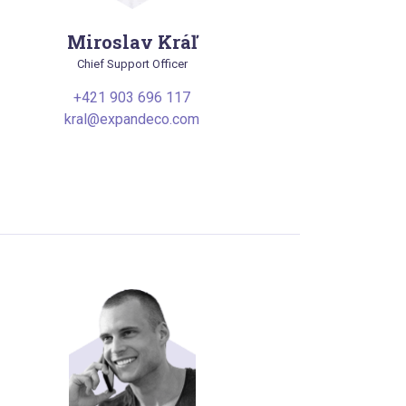
Miroslav Kráľ
Chief Support Officer
+421 903 696 117
kral@expandeco.com