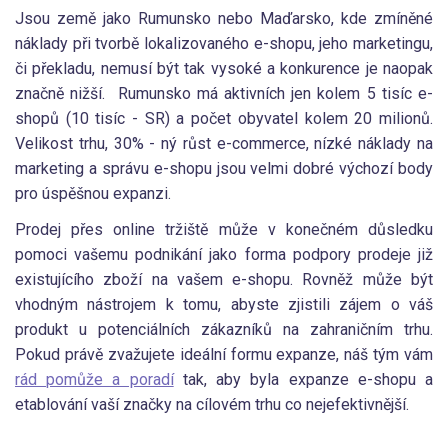
Jsou země jako Rumunsko nebo Maďarsko, kde zmíněné
náklady při tvorbě lokalizovaného e-shopu, jeho marketingu,
či překladu, nemusí být tak vysoké a konkurence je naopak
značně nižší. Rumunsko má aktivních jen kolem 5 tisíc e-
shopů (10 tisíc - SR) a počet obyvatel kolem 20 milionů.
Velikost trhu, 30% - ný růst e-commerce, nízké náklady na
marketing a správu e-shopu jsou velmi dobré výchozí body
pro úspěšnou expanzi.
Prodej přes online tržiště může v konečném důsledku
pomoci vašemu podnikání jako forma podpory prodeje již
existujícího zboží na vašem e-shopu. Rovněž může být
vhodným nástrojem k tomu, abyste zjistili zájem o váš
produkt u potenciálních zákazníků na zahraničním trhu.
Pokud právě zvažujete ideální formu expanze, náš tým vám
rád pomůže a poradí
tak, aby byla expanze e-shopu a
etablování vaší značky na cílovém trhu co nejefektivnější.