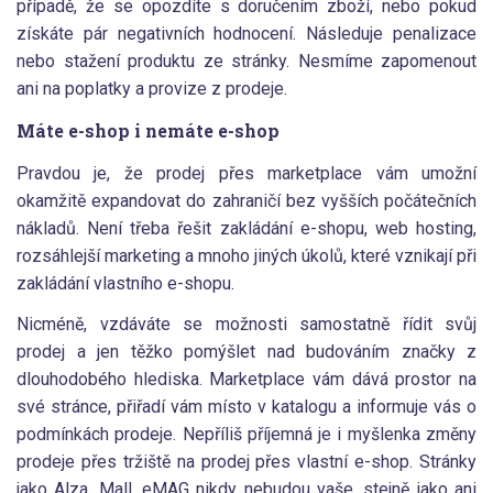
případě, že se opozdíte s doručením zboží, nebo pokud
získáte pár negativních hodnocení. Následuje penalizace
nebo stažení produktu ze stránky. Nesmíme zapomenout
ani na poplatky a provize z prodeje.
Máte e-shop i nemáte e-shop
Pravdou je, že prodej přes marketplace vám umožní
okamžitě expandovat do zahraničí bez vyšších počátečních
nákladů. Není třeba řešit zakládání e-shopu, web hosting,
rozsáhlejší marketing a mnoho jiných úkolů, které vznikají při
zakládání vlastního e-shopu.
Nicméně, vzdáváte se možnosti samostatně řídit svůj
prodej a jen těžko pomýšlet nad budováním značky z
dlouhodobého hlediska. Marketplace vám dává prostor na
své stránce, přiřadí vám místo v katalogu a informuje vás o
podmínkách prodeje. Nepříliš příjemná je i myšlenka změny
prodeje přes tržiště na prodej přes vlastní e-shop. Stránky
jako Alza, Mall, eMAG nikdy nebudou vaše, stejně jako ani