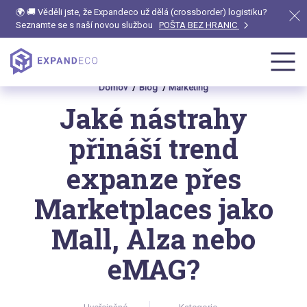
🌍 🚚 Věděli jste, že Expandeco už dělá (crossborder) logistiku?
Seznamte se s naší novou službou
POŠTA BEZ HRANIC
Domov
Blog
Marketing
Jaké nástrahy
přináší trend
expanze přes
Marketplaces jako
Mall, Alza nebo
eMAG?