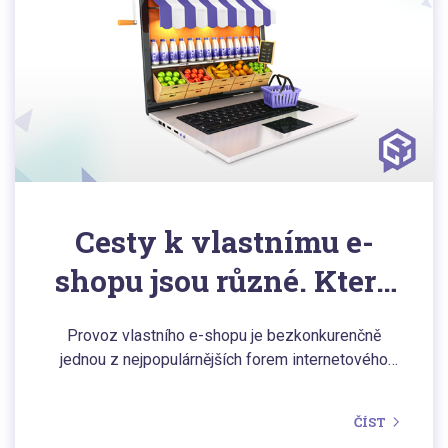
Cesty k vlastnímu e-
shopu jsou různé. Která
je nejlepší pro vás?
Provoz vlastního e-shopu je bezkonkurenčně
jednou z nejpopulárnějších forem internetového
podnikání. Založení vlastního online prodejního
místa může být otázkou několika chvil a lze to
ČÍST
provést i zdarma. Na rozdíl od mnohem