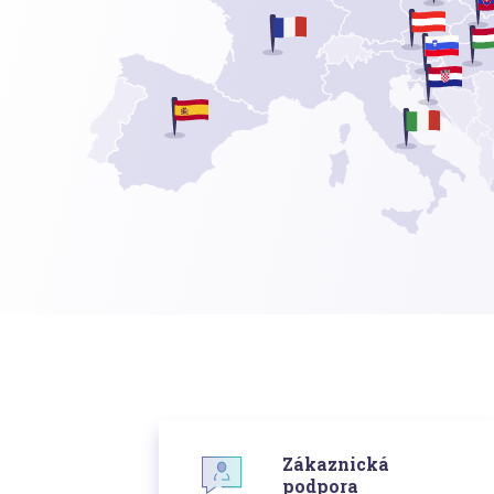
Zákaznická
podpora