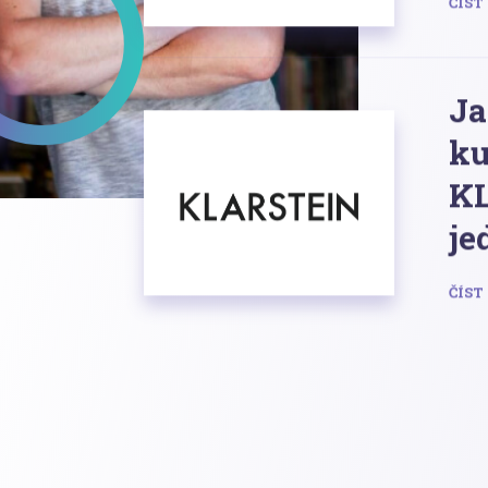
ČÍST
Ja
ku
KL
je
ČÍST