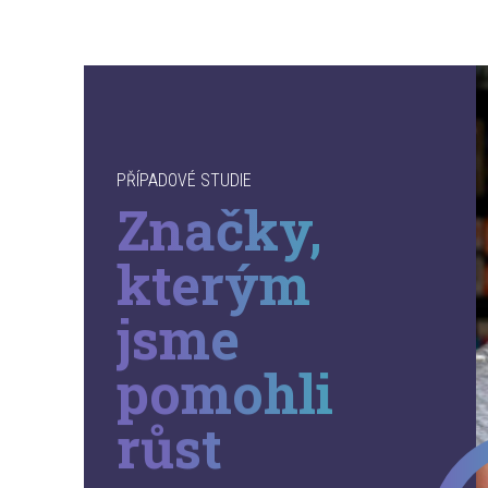
PŘÍPADOVÉ STUDIE
Značky,
kterým
jsme
pomohli
růst