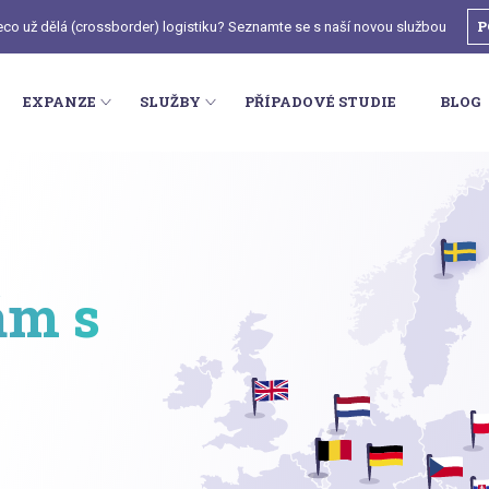
P
deco už dělá (crossborder) logistiku? Seznamte se s naší novou službou
EXPANZE
SLUŽBY
PŘÍPADOVÉ STUDIE
BLOG
ám s