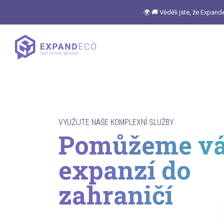
🌍 🚚 Věděli jste, že Expan
VYUŽIJTE NAŠE KOMPLEXNÍ SLUŽBY
Pomůžeme v
expanzí do
zahraničí