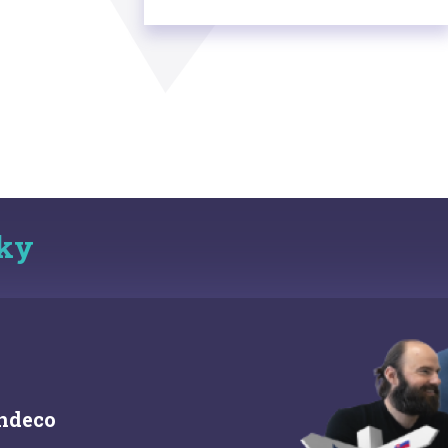
ky
ndeco