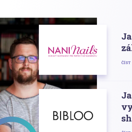
Ja
zá
ČÍST
Ja
vy
sh