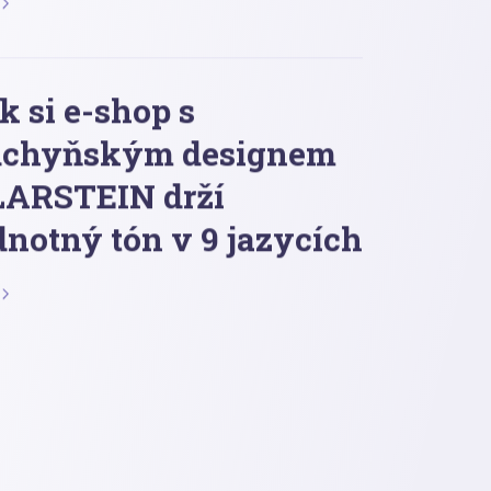
k si e-shop s
chyňským designem
ARSTEIN drží
dnotný tón v 9 jazycích