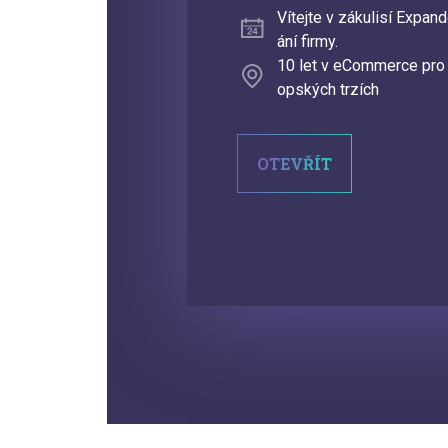
Vítejte v zákulisí Expan
ání firmy.
10 let v eCommerce pro 
opských trzích
OTEVŘÍT