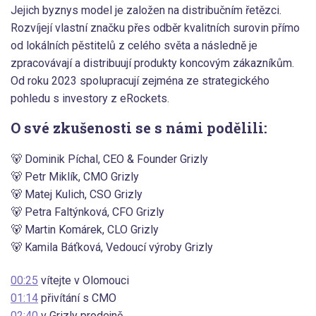
Jejich byznys model je založen na distribučním řetězci.
Rozvíjejí vlastní značku přes odběr kvalitních surovin přímo
od lokálních pěstitelů z celého světa a následně je
zpracovávají a distribuují produkty koncovým zákazníkům.
Od roku 2023 spolupracují zejména ze strategického
pohledu s investory z eRockets.
O své zkušenosti se s námi podělili:
🐻 Dominik Píchal, CEO & Founder Grizly
🐻 Petr Miklík, CMO Grizly
🐻 Matej Kulich, CSO Grizly
🐻 Petra Faltýnková, CFO Grizly
🐻 Martin Komárek, CLO Grizly
🐻 Kamila Báťková, Vedoucí výroby Grizly
00:25
vítejte v Olomouci
01:14
přivítání s CMO
02:40
v Grizly prodejně