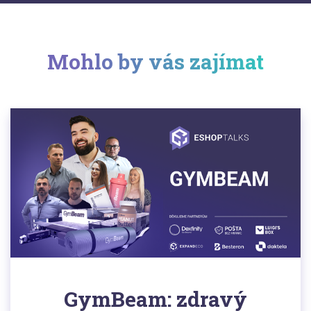
Mohlo by vás zajímat
GymBeam: zdravý