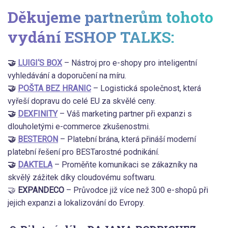
Děkujeme partnerům tohoto
vydání ESHOP TALKS:
🤝
LUIGI‘S BOX
– Nástroj pro e-shopy pro inteligentní
vyhledávání a doporučení na míru.
🤝
POŠTA BEZ HRANIC
– Logistická společnost, která
vyřeší dopravu do celé EU za skvělé ceny.
🤝
DEXFINITY
– Váš marketing partner při expanzi s
dlouholetými e-commerce zkušenostmi.
🤝
BESTERON
– Platební brána, která přináší moderní
platební řešení pro BESTarostné podnikání.
🤝
DAKTELA
– Proměňte komunikaci se zákazníky na
skvělý zážitek díky cloudovému softwaru.
🤝
EXPANDECO
– Průvodce již více než 300 e-shopů při
jejich expanzi a lokalizování do Evropy.