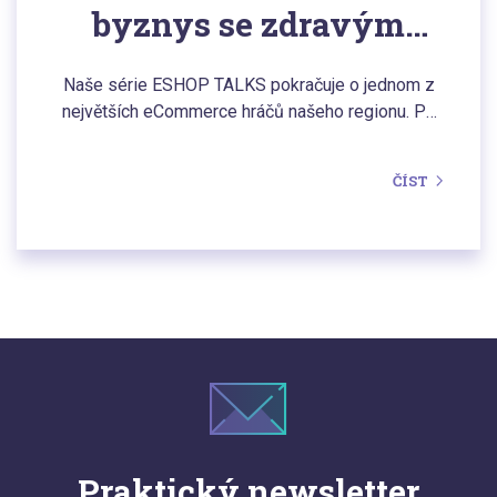
byznys se zdravým
životním stylem
Naše série ESHOP TALKS pokračuje o jednom z
největších eCommerce hráčů našeho regionu. Po
e-shopech Dajana Rodriguez a Grizly jsme
navštívili centrálu značky GymBeam. A bylo to
ČÍST
nadupané jako svaly po jejich skvělých produktech.
Praktický newsletter