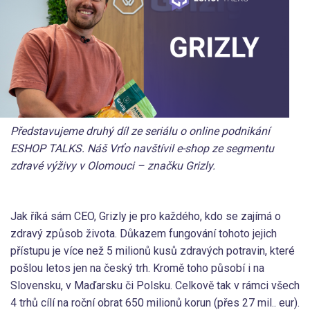
Představujeme druhý díl ze seriálu o online podnikání
ESHOP TALKS. Náš Vrťo navštívil e-shop ze segmentu
zdravé výživy v Olomouci – značku Grizly.
Jak říká sám CEO, Grizly je pro každého, kdo se zajímá o
zdravý způsob života. Důkazem fungování tohoto jejich
přístupu je více než 5 milionů kusů zdravých potravin, které
pošlou letos jen na český trh. Kromě toho působí i na
Slovensku, v Maďarsku či Polsku. Celkově tak v rámci všech
4 trhů cílí na roční obrat 650 milionů korun (přes 27 mil.. eur).