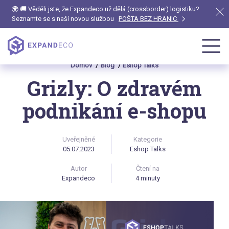
🌍 🚚 Věděli jste, že Expandeco už dělá (crossborder) logistiku?
Seznamte se s naší novou službou
POŠTA BEZ HRANIC
Domov
Blog
Eshop Talks
Grizly: O zdravém
podnikání e-shopu
Uveřejněné
Kategorie
05.07.2023
Eshop Talks
Autor
Čtení na
Expandeco
4 minuty