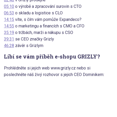
05:10
o výrobě a zpracování surovin s CTO
06:53
o skladu a logistice s CLO
14:15
víte, s čím vám pomůže Expandeco?
14:55
o marketingu a financích s CMO a CFO
35:19
o tržbách, marži a nákupu s CSO
39:31
se CEO značky Grizly
46:28
závěr s Grizlym
Líbí se vám příběh e-shopu GRIZLY?
Prohlédněte si jejich web www.grizly.cz nebo si
poslechněte náš živý rozhovor s jejich CEO Dominikem: